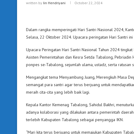
written by
Iin Hendriyani
October 22, 2024
Dalam rangka memperingati Hari Santri Nasional 2024, Ka
Selasa, 22 Oktober 2024. Upacara peringatan Hari Santri ini
Upacara Peringatan Hari Santri Nasional Tahun 2024 tingka
Asisten Pemerintahan dan Kesra Setda Tabalong, Pebriadin 
ponpes se-Tabalong, sejumlah ulama, ustadz, serta ratusan sa
Mengangkat tema Menyambung Juang, Merengkuh Masa Depan,
semangat para santri agar terus berjuang untuk mendapatk
meraih cita-cita yang lebih baik lagi.
Kepala Kantor Kemenag Tabalong, Sahidul Bakhri, menuturka
adanya kolaborasi yang dilakukan antara pemerintah daera
terlebih Kabupaten Tabalong sebagai penyangga IKN.
“Mari kita terus berjuang untuk memajukan Kabupaten Taba