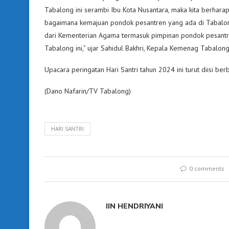
Tabalong ini serambi Ibu Kota Nusantara, maka kita berhara
bagaimana kemajuan pondok pesantren yang ada di Tabalong.
dari Kementerian Agama termasuk pimpinan pondok pesantr
Tabalong ini,” ujar Sahidul Bakhri, Kepala Kemenag Tabalong
Upacara peringatan Hari Santri tahun 2024 ini turut diisi ber
(Dano Nafarin/TV Tabalong)
HARI SANTRI
0 comments
IIN HENDRIYANI