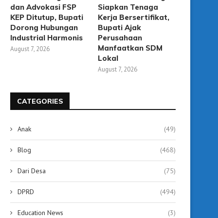
Warga Kelurahan Agung Gelar
Belajar Alquran Tak Me
dan Advokasi FSP
Siapkan Tenaga
Burdah Keliling, Panjatkan Doa...
Usia, 13 Ibu-Ibu Ikuti.
KEP Ditutup, Bupati
Kerja Bersertifikat,
July 22, 2026
July 17, 2026
Dorong Hubungan
Bupati Ajak
Industrial Harmonis
Perusahaan
Manfaatkan SDM
August 7, 2026
Lokal
August 7, 2026
CATEGORIES
Anak
(49)
Blog
(468)
Dari Desa
(75)
DPRD
(494)
Education News
(3)