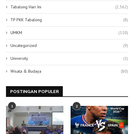
Tabalong Hari Ini
(2,362)
TP PKK Tabalong
(8)
UMKM
(110)
Uncategorized
(9)
University
(1)
Wisata & Budaya
(80)
POSTINGAN POPULER
1
2