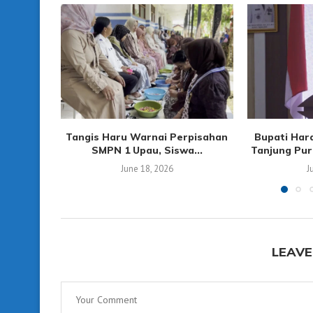
Tangis Haru Warnai Perpisahan
Bupati Har
SMPN 1 Upau, Siswa...
Tanjung Puri
June 18, 2026
J
LEAVE