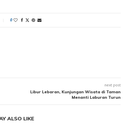
0
next post
Libur Lebaran, Kunjungan Wisata di Taman
Menanti Laburan Turun
AY ALSO LIKE