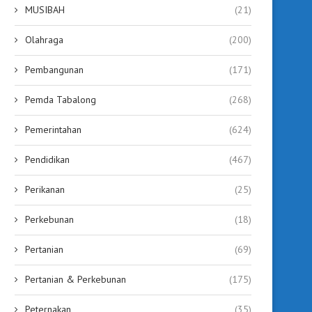
MUSIBAH
(21)
Olahraga
(200)
Pembangunan
(171)
Pemda Tabalong
(268)
Pemerintahan
(624)
Pendidikan
(467)
Perikanan
(25)
Perkebunan
(18)
Pertanian
(69)
Pertanian & Perkebunan
(175)
Peternakan
(35)