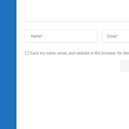
Save my name, email, and website in this browser for th