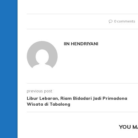
0 comments
IIN HENDRIYANI
previous post
Libur Lebaran, Riam Bidadari Jadi Primadona
Wisata di Tabalong
YOU M