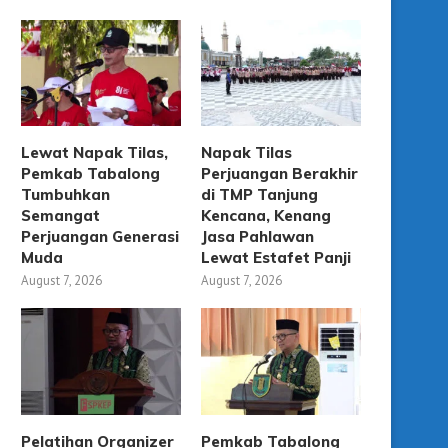
Lewat Napak Tilas,
Napak Tilas
Pemkab Tabalong
Perjuangan Berakhir
Tumbuhkan
di TMP Tanjung
Semangat
Kencana, Kenang
Perjuangan Generasi
Jasa Pahlawan
Muda
Lewat Estafet Panji
August 7, 2026
August 7, 2026
Pelatihan Organizer
Pemkab Tabalong