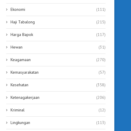
Ekonomi
(111)
Haji Tabalong
(215)
Harga Bapok
(117)
Hewan
(31)
Keagamaan
(270)
Kemasyarakatan
(57)
Kesehatan
(358)
Ketenagakerjaan
(206)
Kriminal
(12)
Bupati Dorong Penambahan
Robotika Sigma Jadi Pen
Kuota Beasiswa Poltekesos Jadi
Baru, Guru SD Tabalon
Lingkungan
(113)
12...
July 25, 2026