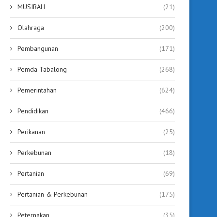
July 29, 2026
MUSIBAH
(21)
Olahraga
(200)
Pembangunan
(171)
Pemda Tabalong
(268)
Pemerintahan
(624)
Pendidikan
(466)
Perikanan
(25)
Perkebunan
(18)
Pertanian
(69)
Pertanian & Perkebunan
(175)
Peternakan
(35)