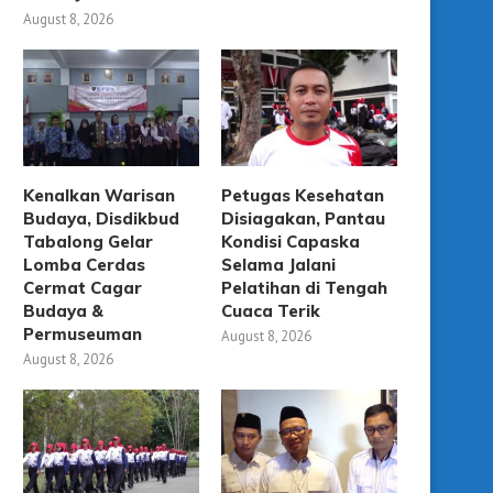
August 8, 2026
Kenalkan Warisan
Petugas Kesehatan
Budaya, Disdikbud
Disiagakan, Pantau
Tabalong Gelar
Kondisi Capaska
Lomba Cerdas
Selama Jalani
Cermat Cagar
Pelatihan di Tengah
Budaya &
Cuaca Terik
Permuseuman
August 8, 2026
August 8, 2026
KCM Tabalong Diresmikan,
Gubernur Kalsel Resmik
Hadirkan Bioskop Modern
Bioskop Modern Pertama H
Sekaligus Ruang...
September 12, 2025
September 12, 2025