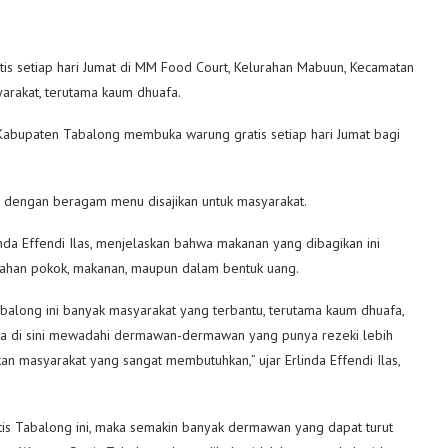
s setiap hari Jumat di MM Food Court, Kelurahan Mabuun, Kecamatan
yarakat, terutama kaum dhuafa.
Kabupaten Tabalong membuka warung gratis setiap hari Jumat bagi
n dengan beragam menu disajikan untuk masyarakat.
inda Effendi Ilas, menjelaskan bahwa makanan yang dibagikan ini
bahan pokok, makanan, maupun dalam bentuk uang.
long ini banyak masyarakat yang terbantu, terutama kaum dhuafa,
ta di sini mewadahi dermawan-dermawan yang punya rezeki lebih
 masyarakat yang sangat membutuhkan,” ujar Erlinda Effendi Ilas,
tis Tabalong ini, maka semakin banyak dermawan yang dapat turut