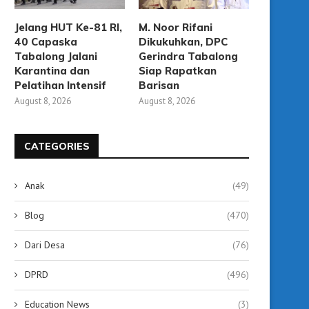
Jelang HUT Ke-81 RI,
M. Noor Rifani
40 Capaska
Dikukuhkan, DPC
Tabalong Jalani
Gerindra Tabalong
Karantina dan
Siap Rapatkan
Pelatihan Intensif
Barisan
August 8, 2026
August 8, 2026
CATEGORIES
Anak
(49)
Blog
(470)
Tabalong Unjuk Gigi pada Hari
Air Mancur Taman Giat 
Tari Dunia, Jadi...
Segera Beroperasi, War
Dari Desa
(76)
May 4, 2026
April 8, 2026
DPRD
(496)
Education News
(3)