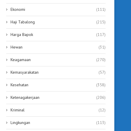
Ekonomi
(111)
Haji Tabalong
(215)
Harga Bapok
(117)
Hewan
(31)
Keagamaan
(270)
Kemasyarakatan
(57)
Kesehatan
(358)
KCM Tabalong Diresmikan,
Gubernur Kalsel Resmik
Hadirkan Bioskop Modern
Bioskop Modern Pertama H
Ketenagakerjaan
(206)
Sekaligus Ruang...
September 12, 2025
September 12, 2025
Kriminal
(12)
Lingkungan
(113)