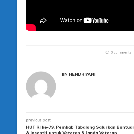
0 comments
IIN HENDRIYANI
previous post
HUT RI ke-79, Pemkab Tabalong Salurkan Bantua
& Insentif untuk Veteran & Janda Veteran