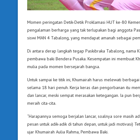
Momen peringatan Detik-Detik Proklamasi HUT ke-80 Kemer
pengalaman berharga yang tak terlupakan bagi anggota Pask
siswi MAN 4 Tabalong, yang mendapat amanah sebagai pem
Di antara derap langkah tegap Paskibraka Tabalong, nama K
pembawa baki Bendera Pusaka. Kesempatan ini membuat K
mulia pada momen bersejarah bangsa.
Untuk sampai ke titik ini, Khumairah harus melewati berbagai s
selama 18 hari penuh. Kerja keras dan pengorbanan itu me
dan lancar, meski sempat merasakan ketegangan. Ia pun be
meraih cita-cita.
“Harapannya semoga berjalan lancar, soalnya sore masih a
pesan untuk adik-adik di tahun depan, untuk jadi motivasi) 
ujar Khumairah Aulia Rahma, Pembawa Baki.