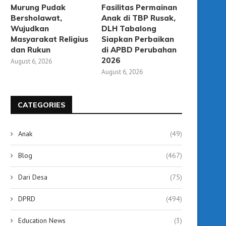
Murung Pudak
Fasilitas Permainan
Bersholawat,
Anak di TBP Rusak,
Wujudkan
DLH Tabalong
Masyarakat Religius
Siapkan Perbaikan
256 Jemaah Haji Tiba di Tabalong,
Demi Keselamatan Je
dan Rukun
di APBD Perubahan
Bupati Ajak...
Dishub Tabalong Past
2026
August 6, 2026
Seluruh Bus...
July 4, 2026
August 6, 2026
July 4, 2026
CATEGORIES
Anak
(49)
Blog
(467)
Dari Desa
(75)
DPRD
(494)
Education News
(3)