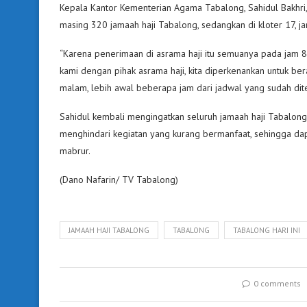
Kepala Kantor Kementerian Agama Tabalong, Sahidul Bakhri,
masing 320 jamaah haji Tabalong, sedangkan di kloter 17, 
“Karena penerimaan di asrama haji itu semuanya pada jam 8 p
kami dengan pihak asrama haji, kita diperkenankan untuk be
malam, lebih awal beberapa jam dari jadwal yang sudah dite
Sahidul kembali mengingatkan seluruh jamaah haji Tabalon
menghindari kegiatan yang kurang bermanfaat, sehingga dap
mabrur.
(Dano Nafarin/ TV Tabalong)
JAMAAH HAJI TABALONG
TABALONG
TABALONG HARI INI
0 comments