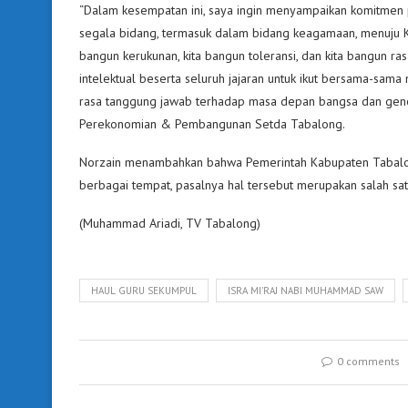
“Dalam kesempatan ini, saya ingin menyampaikan komitme
segala bidang, termasuk dalam bidang keagamaan, menuju K
bangun kerukunan, kita bangun toleransi, dan kita bangun ra
intelektual beserta seluruh jajaran untuk ikut bersama-sam
rasa tanggung jawab terhadap masa depan bangsa dan generas
Perekonomian & Pembangunan Setda Tabalong.
Norzain menambahkan bahwa Pemerintah Kabupaten Tabalon
berbagai tempat, pasalnya hal tersebut merupakan salah sat
(Muhammad Ariadi, TV Tabalong)
HAUL GURU SEKUMPUL
ISRA MI'RAJ NABI MUHAMMAD SAW
0 comments