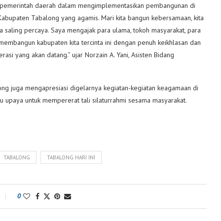
n pemerintah daerah dalam mengimplementasikan pembangunan di
abupaten Tabalong yang agamis. Mari kita bangun kebersamaan, kita
sa saling percaya. Saya mengajak para ulama, tokoh masyarakat, para
a membangun kabupaten kita tercinta ini dengan penuh keikhlasan dan
i yang akan datang.” ujar Norzain A. Yani, Asisten Bidang
g juga mengapresiasi digelarnya kegiatan-kegiatan keagamaan di
u upaya untuk mempererat tali silaturrahmi sesama masyarakat.
TABALONG
TABALONG HARI INI
0