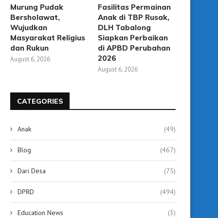
Murung Pudak
Fasilitas Permainan
Bersholawat,
Anak di TBP Rusak,
Wujudkan
DLH Tabalong
Warga Kelurahan Agung Gelar
Belajar Alquran Tak Me
Masyarakat Religius
Siapkan Perbaikan
Burdah Keliling, Panjatkan Doa...
Usia, 13 Ibu-Ibu Ikuti.
dan Rukun
di APBD Perubahan
2026
August 6, 2026
July 22, 2026
July 17, 2026
August 6, 2026
CATEGORIES
Anak
(49)
Blog
(467)
Dari Desa
(75)
DPRD
(494)
Education News
(3)