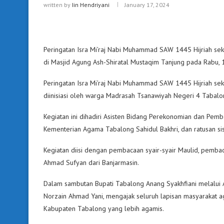
written by
Iin Hendriyani
January 17, 2024
Peringatan Isra Mi’raj Nabi Muhammad SAW 1445 Hijriah sek
di Masjid Agung Ash-Shiratal Mustaqim Tanjung pada Rabu, 1
Peringatan Isra Mi’raj Nabi Muhammad SAW 1445 Hijriah seka
diinisiasi oleh warga Madrasah Tsanawiyah Negeri 4 Tabalo
Kegiatan ini dihadiri Asisten Bidang Perekonomian dan Pem
Kementerian Agama Tabalong Sahidul Bakhri, dan ratusan si
Kegiatan diisi dengan pembacaan syair-syair Maulid, pemba
Ahmad Sufyan dari Banjarmasin.
Dalam sambutan Bupati Tabalong Anang Syakhfiani melalui
Norzain Ahmad Yani, mengajak seluruh lapisan masyarakat 
Kabupaten Tabalong yang lebih agamis.