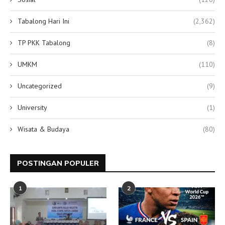
Tabalong Hari Ini
(2,362)
TP PKK Tabalong
(8)
UMKM
(110)
Uncategorized
(9)
University
(1)
Wisata & Budaya
(80)
POSTINGAN POPULER
1
2