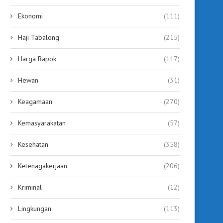
Ekonomi
(111)
Haji Tabalong
(215)
Harga Bapok
(117)
Hewan
(31)
Keagamaan
(270)
Kemasyarakatan
(57)
Kesehatan
(358)
Ketenagakerjaan
(206)
Kriminal
(12)
Lingkungan
(113)
inishing Raperda Riset & Inovasi,
Soal Event Olahraga 