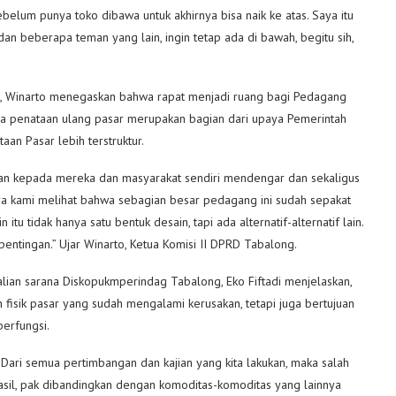
lum punya toko dibawa untuk akhirnya bisa naik ke atas. Saya itu
 dan beberapa teman yang lain, ingin tetap ada di bawah, begitu sih,
, Winarto menegaskan bahwa rapat menjadi ruang bagi Pedagang
na penataan ulang pasar merupakan bagian dari upaya Pemerintah
an Pasar lebih terstruktur.
kan kepada mereka dan masyarakat sendiri mendengar dan sekaligus
a kami melihat bahwa sebagian besar pedagang ini sudah sepakat
itu tidak hanya satu bentuk desain, tapi ada alternatif-alternatif lain.
ntingan.” Ujar Winarto, Ketua Komisi II DPRD Tabalong.
an sarana Diskopukmperindag Tabalong, Eko Fiftadi menjelaskan,
n fisik pasar yang sudah mengalami kerusakan, tetapi juga bertujuan
erfungsi.
Dari semua pertimbangan dan kajian yang kita lakukan, maka salah
sil, pak dibandingkan dengan komoditas-komoditas yang lainnya