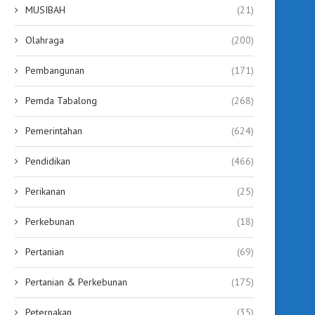
DPRD Dorong Penyusunan...
Beasiswa Jadi Catatan Ko
MUSIBAH
(21)
August 3, 2026
July 29, 2026
Olahraga
(200)
Pembangunan
(171)
Pemda Tabalong
(268)
Pemerintahan
(624)
Pendidikan
(466)
Perikanan
(25)
Perkebunan
(18)
Pertanian
(69)
Pertanian & Perkebunan
(175)
Peternakan
(35)