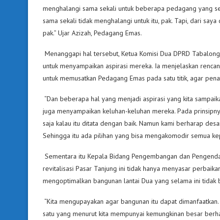
menghalangi sama sekali untuk beberapa pedagang yang sebe
sama sekali tidak menghalangi untuk itu, pak. Tapi, dari saya
pak.” Ujar Azizah, Pedagang Emas.
Menanggapi hal tersebut, Ketua Komisi Dua DPRD Tabalong
untuk menyampaikan aspirasi mereka. Ia menjelaskan renca
untuk memusatkan Pedagang Emas pada satu titik, agar penata
“Dan beberapa hal yang menjadi aspirasi yang kita sampai
juga menyampaikan keluhan-keluhan mereka. Pada prinsipny
saja kalau itu ditata dengan baik. Namun kami berharap desain 
Sehingga itu ada pilihan yang bisa mengakomodir semua kepe
Sementara itu Kepala Bidang Pengembangan dan Pengendali
revitalisasi Pasar Tanjung ini tidak hanya menyasar perbaika
mengoptimalkan bangunan lantai Dua yang selama ini tidak b
“Kita mengupayakan agar bangunan itu dapat dimanfaatkan. 
satu yang menurut kita mempunyai kemungkinan besar berha