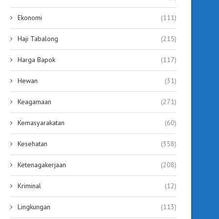
September 20, 2025
Ekonomi
(111)
Haji Tabalong
(215)
Harga Bapok
(117)
Hewan
(31)
Keagamaan
(271)
Kemasyarakatan
(60)
Kesehatan
(358)
Ketenagakerjaan
(208)
Kriminal
(12)
Lingkungan
(113)