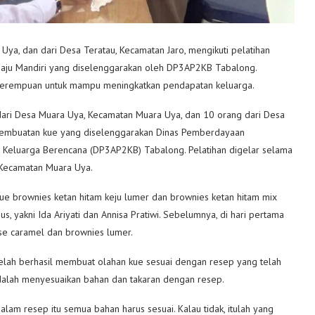
a, dan dari Desa Teratau, Kecamatan Jaro, mengikuti pelatihan
aju Mandiri yang diselenggarakan oleh DP3AP2KB Tabalong.
 perempuan untuk mampu meningkatkan pendapatan keluarga.
dari Desa Muara Uya, Kecamatan Muara Uya, dan 10 orang dari Desa
n pembuatan kue yang diselenggarakan Dinas Pemberdayaan
 Keluarga Berencana (DP3AP2KB) Tabalong. Pelatihan digelar selama
 Kecamatan Muara Uya.
kue brownies ketan hitam keju lumer dan brownies ketan hitam mix
s, yakni Ida Ariyati dan Annisa Pratiwi. Sebelumnya, di hari pertama
se caramel dan brownies lumer.
a telah berhasil membuat olahan kue sesuai dengan resep yang telah
adalah menyesuaikan bahan dan takaran dengan resep.
dalam resep itu semua bahan harus sesuai. Kalau tidak, itulah yang