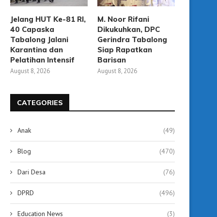
Jelang HUT Ke-81 RI,
M. Noor Rifani
40 Capaska
Dikukuhkan, DPC
Tabalong Jalani
Gerindra Tabalong
Karantina dan
Siap Rapatkan
Pelatihan Intensif
Barisan
August 8, 2026
August 8, 2026
CATEGORIES
Anak
(49)
Blog
(470)
Dari Desa
(76)
Diskominfo Tabalong Ajak
Gebyar Panutan 2025,
DPRD
(496)
Mahasiswa STIA Bijak dalam
Tabalong Diminta Jadi Co
Bermedia...
September 20, 2025
Education News
(3)