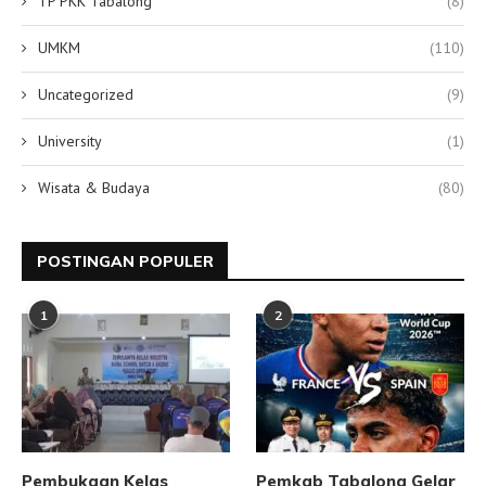
TP PKK Tabalong
(8)
UMKM
(110)
Uncategorized
(9)
University
(1)
Wisata & Budaya
(80)
POSTINGAN POPULER
1
2
Pembukaan Kelas
Pemkab Tabalong Gelar