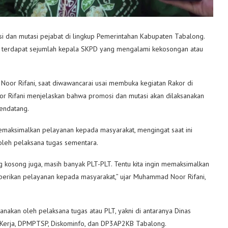
i dan mutasi pejabat di lingkup Pemerintahan Kabupaten Tabalong.
gat terdapat sejumlah kepala SKPD yang mengalami kekosongan atau
oor Rifani, saat diwawancarai usai membuka kegiatan Rakor di
r Rifani menjelaskan bahwa promosi dan mutasi akan dilaksanakan
mendatang.
 memaksimalkan pelayanan kepada masyarakat, mengingat saat ini
oleh pelaksana tugas sementara.
kosong juga, masih banyak PLT-PLT. Tentu kita ingin memaksimalkan
erikan pelayanan kepada masyarakat,” ujar Muhammad Noor Rifani,
nakan oleh pelaksana tugas atau PLT, yakni di antaranya Dinas
 Kerja, DPMPTSP, Diskominfo, dan DP3AP2KB Tabalong.