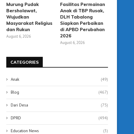
Murung Pudak
Fasilitas Permainan
Bersholawat,
Anak di TBP Rusak,
Wujudkan
DLH Tabalong
Masyarakat Religius
Siapkan Perbaikan
dan Rukun
di APBD Perubahan
2026
August 6, 2026
August 6, 2026
CATEGORIES
Disnaker Targetkan 40 Ribu
TP PKK Tabalong Boron
Anak
(49)
Pekerja Rentan Terlindungi
Penghargaan pada HK
Jaminan...
August 3, 2026
Blog
(467)
August 3, 2026
Dari Desa
(75)
DPRD
(494)
Education News
(3)