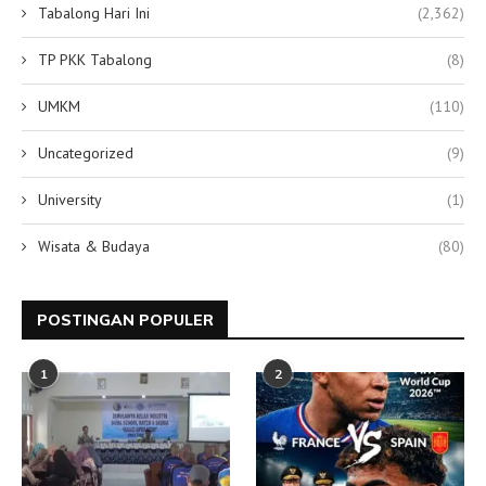
Tabalong Hari Ini
(2,362)
TP PKK Tabalong
(8)
UMKM
(110)
Uncategorized
(9)
University
(1)
Wisata & Budaya
(80)
POSTINGAN POPULER
1
2