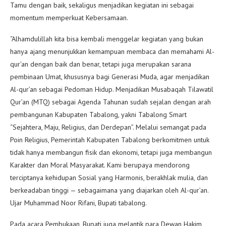
Tamu dengan baik, sekaligus menjadikan kegiatan ini sebagai
momentum memperkuat Kebersamaan.
“Alhamdulillah kita bisa kembali menggelar kegiatan yang bukan
hanya ajang menunjukkan kemampuan membaca dan memahami Al-
qur’an dengan baik dan benar, tetapi juga merupakan sarana
pembinaan Umat, khususnya bagi Generasi Muda, agar menjadikan
Al-qur’an sebagai Pedoman Hidup. Menjadikan Musabaqah Tilawatil
Qur’an (MTQ) sebagai Agenda Tahunan sudah sejalan dengan arah
pembangunan Kabupaten Tabalong, yakni Tabalong Smart
“Sejahtera, Maju, Religius, dan Derdepan”. Melalui semangat pada
Poin Religius, Pemerintah Kabupaten Tabalong berkomitmen untuk
tidak hanya membangun fisik dan ekonomi, tetapi juga membangun
Karakter dan Moral Masyarakat. Kami berupaya mendorong
terciptanya kehidupan Sosial yang Harmonis, berakhlak mulia, dan
berkeadaban tinggi — sebagaimana yang diajarkan oleh Al-qur’an.
Ujar Muhammad Noor Rifani, Bupati tabalong.
Pada acara Pembukaan, Bupati juga melantik para Dewan Hakim