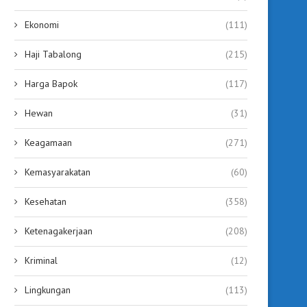
Ekonomi
(111)
Haji Tabalong
(215)
Harga Bapok
(117)
Hewan
(31)
Keagamaan
(271)
Kemasyarakatan
(60)
Kesehatan
(358)
Diskominfo Tabalong Ajak
Gebyar Panutan 2025,
Mahasiswa STIA Bijak dalam
Tabalong Diminta Jadi Co
Ketenagakerjaan
(208)
Bermedia...
September 20, 2025
September 20, 2025
Kriminal
(12)
Lingkungan
(113)