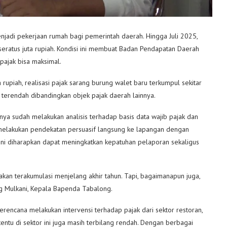
jadi pekerjaan rumah bagi pemerintah daerah. Hingga Juli 2025,
seratus juta rupiah. Kondisi ini membuat Badan Pendapatan Daerah
pajak bisa maksimal.
 rupiah, realisasi pajak sarang burung walet baru terkumpul sekitar
ng terendah dibandingkan objek pajak daerah lainnya.
a sudah melakukan analisis terhadap basis data wajib pajak dan
 melakukan pendekatan persuasif langsung ke lapangan dengan
ini diharapkan dapat meningkatkan kepatuhan pelaporan sekaligus
akan terakumulasi menjelang akhir tahun. Tapi, bagaimanapun juga,
ng Mulkani, Kepala Bapenda Tabalong.
rencana melakukan intervensi terhadap pajak dari sektor restoran,
tentu di sektor ini juga masih terbilang rendah. Dengan berbagai