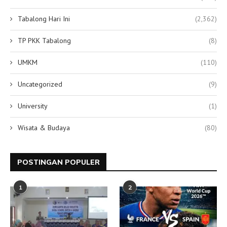
Tabalong Hari Ini
(2,362)
TP PKK Tabalong
(8)
UMKM
(110)
Uncategorized
(9)
University
(1)
Wisata & Budaya
(80)
POSTINGAN POPULER
1
2