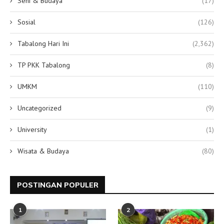
Seni & Budaya
(17)
Sosial
(126)
Tabalong Hari Ini
(2,362)
TP PKK Tabalong
(8)
UMKM
(110)
Uncategorized
(9)
University
(1)
Wisata & Budaya
(80)
POSTINGAN POPULER
1
2