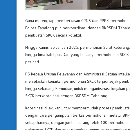
Guna melengkapi pemberkasan CPNS dan PPPK, permohonan S
Polres Tabalong pun berkoordinasi dengan BKPSDM Tabalo
pembuatan SKCK secara kolektif.
Hingga Kamis, 23 Januari 2025, permohonan Surat Keterang
hingga lima kali lipat. Dari yang biasanya permohonan SKCK
per hari.
PS Kepala Urusan Pelayanan dan Administrasi Satuan Intelij
menjelaskan kenaikan permohonan SKCK terjadi sejak pember
hingga sekarang. Kemudian, untuk mengantisipasi lonjakan 
SKCK berkoordinasi dengan BKPSDM Tabalong.
Koordinasi dilakukan untuk mempermudah proses pembuata
dengan cara pengumpulan berkas permohonan melalui BKPSDM
setiap harinya, dengan jumlah kurang lebih 100 permohonan. 
pelayanan SKCK dan agar pemohon umum serta pemohon pem