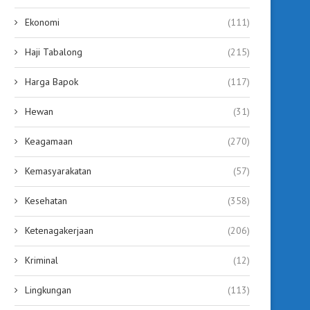
Ekonomi
(111)
Haji Tabalong
(215)
63 Kepala SMP di Tabalong Ikuti
Sidak Pasar Kapar, Bu
Harga Bapok
(117)
Bimtek Kepemimpinan,...
Tabalong Gerak Cepat Ti
August 3, 2026
August 3, 2026
Hewan
(31)
Keagamaan
(270)
Kemasyarakatan
(57)
Kesehatan
(358)
Ketenagakerjaan
(206)
Kriminal
(12)
Lingkungan
(113)