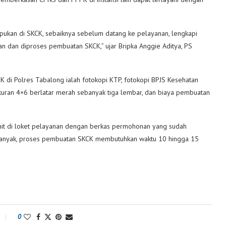
mpukan di SKCK, sebaiknya sebelum datang ke pelayanan, lengkapi
rean dan diproses pembuatan SKCK,” ujar Bripka Anggie Aditya, PS
 di Polres Tabalong ialah fotokopi KTP, fotokopi BPJS Kesehatan
to ukuran 4×6 berlatar merah sebanyak tiga lembar, dan biaya pembuatan
it di loket pelayanan dengan berkas permohonan yang sudah
 banyak, proses pembuatan SKCK membutuhkan waktu 10 hingga 15
0