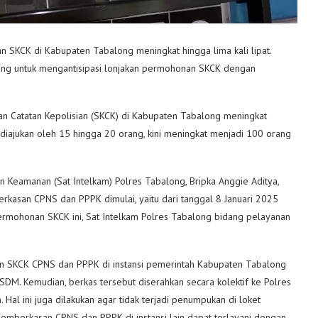
KCK di Kabupaten Tabalong meningkat hingga lima kali lipat.
ng untuk mengantisipasi lonjakan permohonan SKCK dengan
an Catatan Kepolisian (SKCK) di Kabupaten Tabalong meningkat
 diajukan oleh 15 hingga 20 orang, kini meningkat menjadi 100 orang
en Keamanan (Sat Intelkam) Polres Tabalong, Bripka Anggie Aditya,
kasan CPNS dan PPPK dimulai, yaitu dari tanggal 8 Januari 2025
permohonan SKCK ini, Sat Intelkam Polres Tabalong bidang pelayanan
n SKCK CPNS dan PPPK di instansi pemerintah Kabupaten Tabalong
. Kemudian, berkas tersebut diserahkan secara kolektif ke Polres
Hal ini juga dilakukan agar tidak terjadi penumpukan di loket
berkasan CPNS dan PPPK di instansi lain dapat terlayani dengan