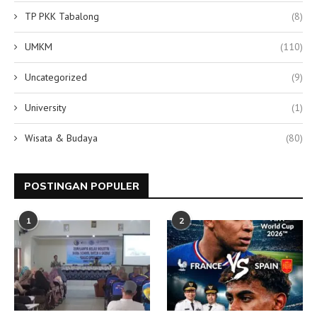
TP PKK Tabalong
(8)
UMKM
(110)
Uncategorized
(9)
University
(1)
Wisata & Budaya
(80)
POSTINGAN POPULER
1
2