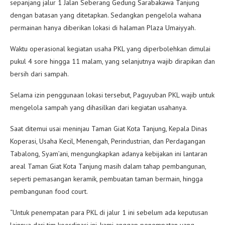
sepanjang jalur 1 Jalan Seberang Gedung Sarabakawa Tanjung
dengan batasan yang ditetapkan. Sedangkan pengelola wahana
permainan hanya diberikan lokasi di halaman Plaza Umaiyyah.
Waktu operasional kegiatan usaha PKL yang diperbolehkan dimulai
pukul 4 sore hingga 11 malam, yang selanjutnya wajib dirapikan dan
bersih dari sampah.
Selama izin penggunaan lokasi tersebut, Paguyuban PKL wajib untuk
mengelola sampah yang dihasilkan dari kegiatan usahanya.
Saat ditemui usai meninjau Taman Giat Kota Tanjung, Kepala Dinas
Koperasi, Usaha Kecil, Menengah, Perindustrian, dan Perdagangan
Tabalong, Syam’ani, mengungkapkan adanya kebijakan ini lantaran
areal Taman Giat Kota Tanjung masih dalam tahap pembangunan,
seperti pemasangan keramik, pembuatan taman bermain, hingga
pembangunan food court.
“Untuk penempatan para PKL di jalur 1 ini sebelum ada keputusan
lainnya dari tim koordinasi ini, kami anggap penempatan yang