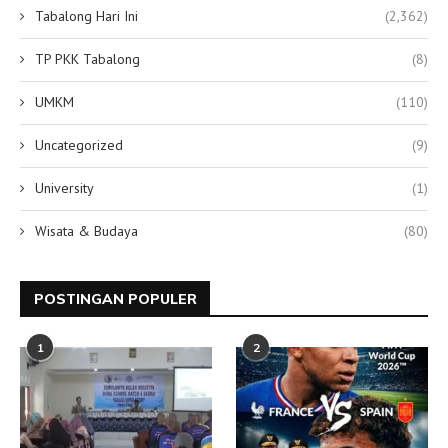
Tabalong Hari Ini
(2,362)
TP PKK Tabalong
(8)
UMKM
(110)
Uncategorized
(9)
University
(1)
Wisata & Budaya
(80)
POSTINGAN POPULER
1
2