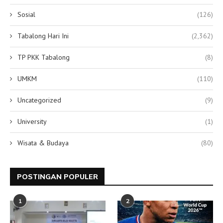
Sosial
(126)
Tabalong Hari Ini
(2,362)
TP PKK Tabalong
(8)
UMKM
(110)
Uncategorized
(9)
University
(1)
Wisata & Budaya
(80)
POSTINGAN POPULER
1
2