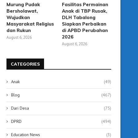
Murung Pudak
Fasilitas Permainan
Bersholawat,
Anak di TBP Rusak,
Wujudkan
DLH Tabalong
Masyarakat Religius
Siapkan Perbaikan
dan Rukun
di APBD Perubahan
2026
August 6, 2026
August 6, 2026
CATEGORIES
Ketahanan Pangan Berbasis
Bupati Tabalong Ajak 
Anak
(49)
Desa, Pemkab Tabalong Pastikan
Pihak Bersinergi Wuju
Dukungan...
Ketahanan...
Blog
(467)
September 19, 2025
September 19, 2025
Dari Desa
(75)
DPRD
(494)
Education News
(3)