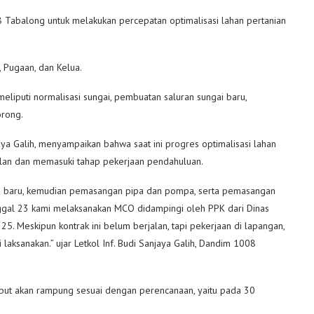
abalong untuk melakukan percepatan optimalisasi lahan pertanian
 Pugaan, dan Kelua.
meliputi normalisasi sungai, pembuatan saluran sungai baru,
rong.
ya Galih, menyampaikan bahwa saat ini progres optimalisasi lahan
lan dan memasuki tahap pekerjaan pendahuluan.
ngai baru, kemudian pemasangan pipa dan pompa, serta pemasangan
nggal 23 kami melaksanakan MCO didampingi oleh PPK dari Dinas
25. Meskipun kontrak ini belum berjalan, tapi pekerjaan di lapangan,
i laksanakan.” ujar Letkol Inf. Budi Sanjaya Galih, Dandim 1008
ebut akan rampung sesuai dengan perencanaan, yaitu pada 30