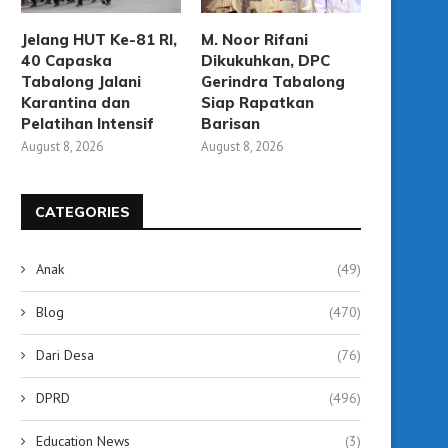
Jelang HUT Ke-81 RI,
M. Noor Rifani
40 Capaska
Dikukuhkan, DPC
Tabalong Jalani
Gerindra Tabalong
Karantina dan
Siap Rapatkan
Pelatihan Intensif
Barisan
August 8, 2026
August 8, 2026
CATEGORIES
Anak
(49)
Blog
(470)
Dari Desa
(76)
Menapak Jejak Pahlawan di
604 Calon Jemaah Tab
Bawah Terik Matahari, Peserta...
Masuk Alokasi Haji 2027
DPRD
(496)
August 6, 2026
August 4, 2026
Education News
(3)