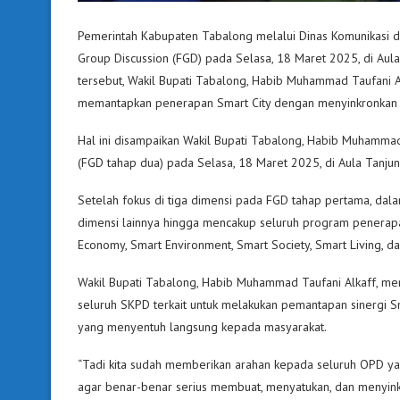
Pemerintah Kabupaten Tabalong melalui Dinas Komunikasi d
Group Discussion (FGD) pada Selasa, 18 Maret 2025, di Aul
tersebut, Wakil Bupati Tabalong, Habib Muhammad Taufani Al
memantapkan penerapan Smart City dengan menyinkronkan p
Hal ini disampaikan Wakil Bupati Tabalong, Habib Muhammad
(FGD tahap dua) pada Selasa, 18 Maret 2025, di Aula Tanju
Setelah fokus di tiga dimensi pada FGD tahap pertama, dala
dimensi lainnya hingga mencakup seluruh program penerapan
Economy, Smart Environment, Smart Society, Smart Living, d
Wakil Bupati Tabalong, Habib Muhammad Taufani Alkaff, menu
seluruh SKPD terkait untuk melakukan pemantapan sinergi S
yang menyentuh langsung kepada masyarakat.
“Tadi kita sudah memberikan arahan kepada seluruh OPD yan
agar benar-benar serius membuat, menyatukan, dan menyinkr