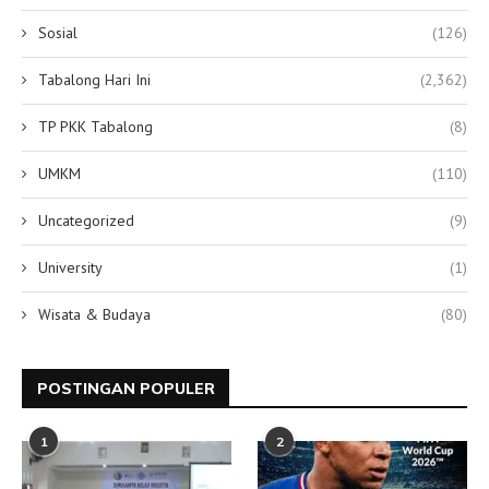
Sosial
(126)
Tabalong Hari Ini
(2,362)
TP PKK Tabalong
(8)
UMKM
(110)
Uncategorized
(9)
University
(1)
Wisata & Budaya
(80)
POSTINGAN POPULER
1
2