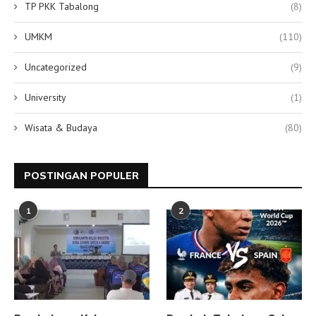
TP PKK Tabalong
(8)
UMKM
(110)
Uncategorized
(9)
University
(1)
Wisata & Budaya
(80)
POSTINGAN POPULER
1
2