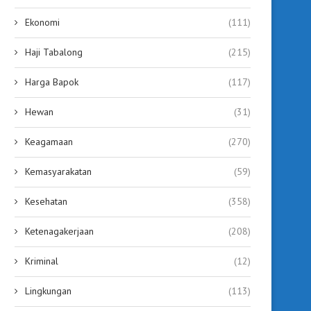
2024 Angka Stunting Tabalong
Bupati Tabalong Lunc
Naik, Bupati Ajak Semua...
Gerakan Orang Tua Asuh,
Ekonomi
(111)
July 29, 2026
July 29, 2026
Haji Tabalong
(215)
Harga Bapok
(117)
Hewan
(31)
Keagamaan
(270)
Kemasyarakatan
(59)
Kesehatan
(358)
Ketenagakerjaan
(208)
Kriminal
(12)
Lingkungan
(113)