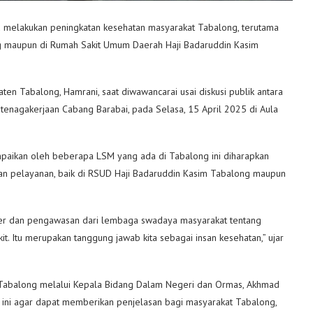
 melakukan peningkatan kesehatan masyarakat Tabalong, terutama
ng maupun di Rumah Sakit Umum Daerah Haji Badaruddin Kasim
ten Tabalong, Hamrani, saat diwawancarai usai diskusi publik antara
tenagakerjaan Cabang Barabai, pada Selasa, 15 April 2025 di Aula
paikan oleh beberapa LSM yang ada di Tabalong ini diharapkan
an pelayanan, baik di RSUD Haji Badaruddin Kasim Tabalong maupun
ller dan pengawasan dari lembaga swadaya masyarakat tentang
t. Itu merupakan tanggung jawab kita sebagai insan kesehatan,” ujar
Tabalong melalui Kepala Bidang Dalam Negeri dan Ormas, Akhmad
n ini agar dapat memberikan penjelasan bagi masyarakat Tabalong,