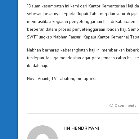
“Dalam kesempatan ini kami dari Kantor Kementerian Haji 
sebesar-besarnya kepada Bupati Tabalong dan seluruh jaj
memfasilitasi kegiatan penyelenggaraan haji di Kabupaten 
berperan dalam proses penyelenggaraan ibadah haji. Semoga 
SWT,” ungkap Nabhan Fansuri, Kepala Kantor Kemenhaj Taba
Nabhan berharap keberangkatan haji ini memberikan keberka
terdepan. Ia juga mendoakan agar para jemaah calon haji s
ibadah haji.
Nova Arianti, TV Tabalong melaporkan.
0 comments
IIN HENDRIYANI