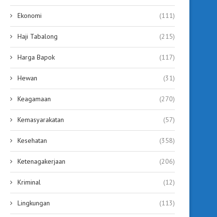
256 Jemaah Haji Tiba di Tabalong,
Demi Keselamatan Je
Ekonomi
(111)
Bupati Ajak...
Dishub Tabalong Past
Seluruh Bus...
July 4, 2026
Haji Tabalong
(215)
July 4, 2026
Harga Bapok
(117)
Hewan
(31)
Keagamaan
(270)
Kemasyarakatan
(57)
Kesehatan
(358)
Ketenagakerjaan
(206)
Kriminal
(12)
Lingkungan
(113)