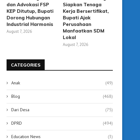
dan Advokasi FSP
Siapkan Tenaga
KEP Ditutup, Bupati
Kerja Bersertifikat,
Dorong Hubungan
Bupati Ajak
Industrial Harmonis
Perusahaan
Manfaatkan SDM
August 7, 2026
Lokal
August 7, 2026
CATEGORIES
Anak
(49)
Blog
(468)
Dari Desa
(75)
Tabalong Segera Memiliki
Bupati Tabalong Buka P
Mediator Hubungan Industrial,
Kecakapan Kerja L
DPRD
(494)
Tunggu Rekomendasi...
JIKAMAKA,...
August 3, 2026
July 30, 2026
Education News
(3)