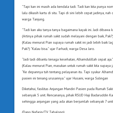
“Tapi kan ini masih ada kendala tadi. Tadi kan kita punya nom
lalu dikasih kartu di situ. Tapi di sini lebih cepat jadinya, n
warga Tanjung.
“Tadi kan aku tanya-tanya bagaimana kayak ini. Jadi dibawa ke 
(Artinya pihak rumah sakit sudah melayani dengan baik, Pak?
(Kalau menurut Pian supaya rumah sakit ini jadi lebih baik la
Pak?) “Kalau bisa.” ujar Farhadi, warga Desa Jaro.
“Jadi tadi dibantu tenaga kesehatan, Alhamdulillah cepat aja.
(Kalau menurut Pian, masukan untuk rumah sakit kita supaya j
“Ke depannya tuh tentang pelayanan itu. Tapi syukur Alhamdul
pasien ini tenang urusannya.” ujar Husaini, warga Sulingan
Diketahui, fasilitas Anjungan Mandiri Pasien pada Rumah Sa
sebanyak 5 unit. Rencananya, pihak RSUD Haji Badaruddin K
sehingga anjungan yang ada akan berjumlah sebanyak 7 unit
(Dano Nafarin/TV Tabalong)