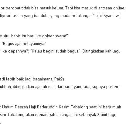
or berobat tidak bisa masuk keluar. Tapi kita masuk di antrean online,
ah diprioritaskan yang tua dulu, yang muda belakangan.” ujar Syarkawi,
situ, habis itu baru ke dokter syaraf.”
) “Bagus aja melayaninya.”
gi ke depannya?) “Kalau begini sudah bagus.” (Ditingkatkan kah lagi,
”
adi lebih baik lagi bagaimana, Pak?)
illah, ditingkatkan aja tuh nah, daripada yang ada, supaya pasien-
kit Umum Daerah Haji Badaruddin Kasim Tabalong saat ini berjumlah
asim Tabalong akan menambah anjungan ini sebanyak 2 unit lagi,
.