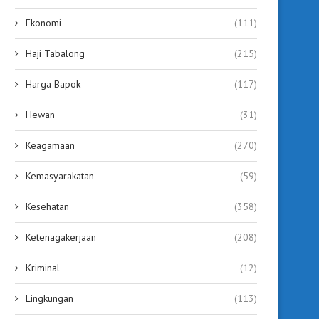
Ekonomi
(111)
KCM Tabalong Diresmikan,
Gubernur Kalsel Resmik
Haji Tabalong
(215)
Hadirkan Bioskop Modern
Bioskop Modern Pertama H
Sekaligus Ruang...
Harga Bapok
(117)
September 12, 2025
September 12, 2025
Hewan
(31)
Keagamaan
(270)
Kemasyarakatan
(59)
Kesehatan
(358)
Ketenagakerjaan
(208)
Kriminal
(12)
Lingkungan
(113)