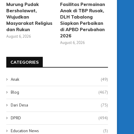
Murung Pudak
Fasilitas Permainan
Bersholawat,
Anak di TBP Rusak,
Wujudkan
DLH Tabalong
Masyarakat Religius
Siapkan Perbaikan
dan Rukun
di APBD Perubahan
2026
August 6, 2026
August 6, 2026
63 Kepala SMP di Tabalong Ikuti
Sidak Pasar Kapar, Bu
CATEGORIES
Bimtek Kepemimpinan,...
Tabalong Gerak Cepat Ti
August 3, 2026
August 3, 2026
Anak
(49)
Blog
(467)
Dari Desa
(75)
DPRD
(494)
Education News
(3)