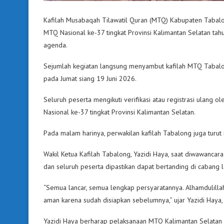
Kafilah Musabaqah Tilawatil Quran (MTQ) Kabupaten Tabalong
MTQ Nasional ke-37 tingkat Provinsi Kalimantan Selatan ta
agenda.
Sejumlah kegiatan langsung menyambut kafilah MTQ Tabalon
pada Jumat siang 19 Juni 2026.
Seluruh peserta mengikuti verifikasi atau registrasi ulang
Nasional ke-37 tingkat Provinsi Kalimantan Selatan.
Pada malam harinya, perwakilan kafilah Tabalong juga turut
Wakil Ketua Kafilah Tabalong, Yazidi Haya, saat diwawancar
dan seluruh peserta dipastikan dapat bertanding di cabang l
“Semua lancar, semua lengkap persyaratannya. Alhamdulill
aman karena sudah disiapkan sebelumnya,” ujar Yazidi Haya,
Yazidi Haya berharap pelaksanaan MTQ Kalimantan Selatan 