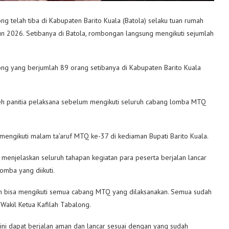
 telah tiba di Kabupaten Barito Kuala (Batola) selaku tuan rumah
hun 2026. Setibanya di Batola, rombongan langsung mengikuti sejumlah
g yang berjumlah 89 orang setibanya di Kabupaten Barito Kuala
 oleh panitia pelaksana sebelum mengikuti seluruh cabang lomba MTQ
 mengikuti malam ta’aruf MTQ ke-37 di kediaman Bupati Barito Kuala.
a menjelaskan seluruh tahapan kegiatan para peserta berjalan lancar
omba yang diikuti.
ah bisa mengikuti semua cabang MTQ yang dilaksanakan. Semua sudah
 Wakil Ketua Kafilah Tabalong.
ini dapat berjalan aman dan lancar sesuai dengan yang sudah