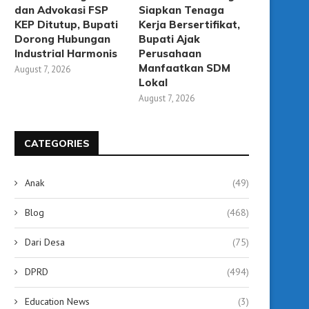
dan Advokasi FSP
Siapkan Tenaga
KEP Ditutup, Bupati
Kerja Bersertifikat,
Dorong Hubungan
Bupati Ajak
Industrial Harmonis
Perusahaan
Manfaatkan SDM
August 7, 2026
Lokal
August 7, 2026
CATEGORIES
Anak
(49)
Warga Kelurahan Agung Gelar
Belajar Alquran Tak Me
Burdah Keliling, Panjatkan Doa...
Usia, 13 Ibu-Ibu Ikuti.
Blog
(468)
July 22, 2026
July 17, 2026
Dari Desa
(75)
DPRD
(494)
Education News
(3)