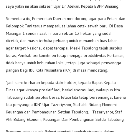
saya yakin ini akan sukses.” Ujar Dr. Atekan, Kepala BBPP Binuang.
Sementara itu, Pemerintah Daerah mendorong agar para Petani dan
Kelompok Tani terus memperluas lahan cetak sawah baru. Di Desa
Masingai 1 sendiri, saat ini baru sekitar 13 hektar yang sudah
dicetak, dan masih terbuka peluang untuk menambah luas lahan
agar target Nasional dapat tercapai. Meski Tabalong telah surplus
beras, Pemkab berkomitmen tetap menjaga produktivitas Pertanian,
tidak hanya untuk kebutuhan lokal, tetapi juga sebagai penyangga
pangan bagi Ibu Kota Nusantara (IKN) di masa mendatang.
“jadi kami berharap kepada stakeholder, kepada Bapak Kepala
Dinas agar kiranya proaktif lagi, berkolaborasi lagi, walaupun kita
Tabalong sudah surplus beras, tetapi kita tetap bersemangat karena
kita penyangga IKN” Ujar Tazeriysnor, Staf ahli Bidang Ekonomi,
Keuangan dan Pembangunan Setdan Tabalong. Tazeriyanor, Staf
Ahli Bidang Ekonomi, Keuangan Dan Pembangunan Setda Tabalong.
Program cetak sawah Rakyat menjadi langkah strategis dalam