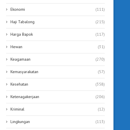
Ekonomi
(111)
Haji Tabalong
(215)
Harga Bapok
(117)
Hewan
(31)
Keagamaan
(270)
Kemasyarakatan
(57)
Kesehatan
(358)
Ketenagakerjaan
(206)
Kriminal
(12)
Lingkungan
(113)