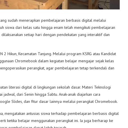
yang sudah menerapkan pembelajaran berbasis digital melalui
h siswa dari kelas satu hingga enam telah mengikuti pembelajaran
ilaksanakan setiap hari dengan pendekatan yang interaktif dan
SDN 2 Hikun, Kecamatan Tanjung. Melalui program KSRG atau Kandidat
ggunaan Chromebook dalam kegiatan belajar mengajar sejak kelas
 mengoperasikan perangkat, agar pembelajaran tetap terkendali dan
n literasi digital di lingkungan sekolah dasar. Materi Teknologi
ai jadwal, dari Senin hingga Sabtu. Anak-anak diajarkan cara
ogle Slides, dan fitur dasar lainnya melalui perangkat Chromebook.
, mengatakan antusias siswa terhadap pembelajaran berbasis digital
erti ketika belajar menggunakan perangkat ini. Ia juga berharap ke
agar pembelajaran dapat lebih terarah.