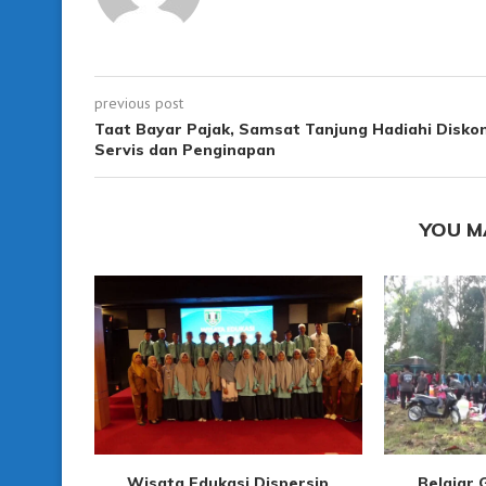
previous post
Taat Bayar Pajak, Samsat Tanjung Hadiahi Disko
Servis dan Penginapan
YOU M
Wisata Edukasi Dispersip
Belajar