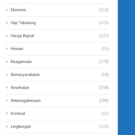
Ekonomi
(111)
Haji Tabalong
(215)
Harga Bapok
(117)
Hewan
(31)
Keagamaan
(270)
Kemasyarakatan
(59)
Kesehatan
(358)
Ketenagakerjaan
(208)
Kriminal
(12)
Lingkungan
(113)
Dari Tabalong ke Bandung, Nadia
Bupati Dorong Penam