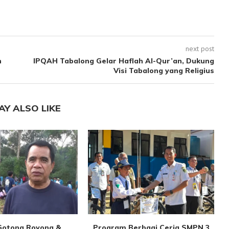
next post
n
IPQAH Tabalong Gelar Haflah Al-Qur’an, Dukung
Visi Tabalong yang Religius
AY ALSO LIKE
 Gotong Royong &
Program Berbagi Ceria SMPN 3