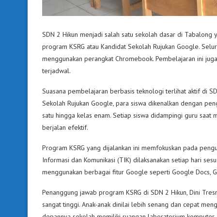
SDN 2 Hikun menjadi salah satu sekolah dasar di Tabalong 
program KSRG atau Kandidat Sekolah Rujukan Google. Seluru
menggunakan perangkat Chromebook. Pembelajaran ini juga d
terjadwal.
Suasana pembelajaran berbasis teknologi terlihat aktif di 
Sekolah Rujukan Google, para siswa dikenalkan dengan pen
satu hingga kelas enam. Setiap siswa didampingi guru saat
berjalan efektif.
Program KSRG yang dijalankan ini memfokuskan pada penguata
Informasi dan Komunikasi (TIK) dilaksanakan setiap hari sesu
menggunakan berbagai fitur Google seperti Google Docs, Go
Penanggung jawab program KSRG di SDN 2 Hikun, Dini Tresna
sangat tinggi. Anak-anak dinilai lebih senang dan cepat meng
depannya sekolah memiliki ruangan laboratorium komputer 