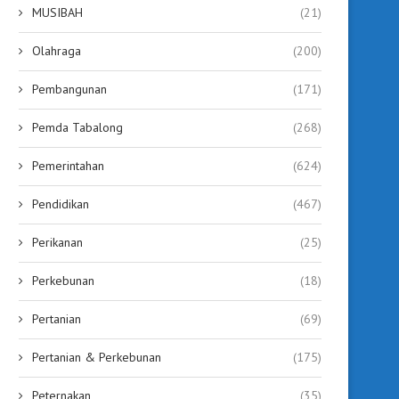
MUSIBAH
(21)
Hafiza Wujudkan Mimpi...
Kuota Beasiswa Poltekes
12...
July 29, 2026
Olahraga
(200)
July 29, 2026
Pembangunan
(171)
Pemda Tabalong
(268)
Pemerintahan
(624)
Pendidikan
(467)
Perikanan
(25)
Perkebunan
(18)
Pertanian
(69)
Pertanian & Perkebunan
(175)
Peternakan
(35)