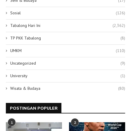
Seni & Budaya
(17)
Sosial
(126)
Tabalong Hari Ini
(2,362)
TP PKK Tabalong
(8)
UMKM
(110)
Uncategorized
(9)
University
(1)
Wisata & Budaya
(80)
POSTINGAN POPULER
1
2