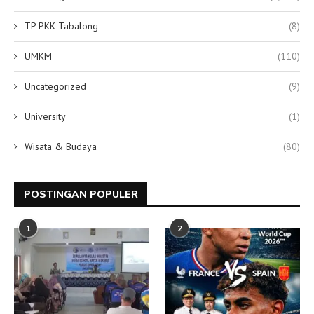
TP PKK Tabalong
(8)
UMKM
(110)
Uncategorized
(9)
University
(1)
Wisata & Budaya
(80)
POSTINGAN POPULER
1
2