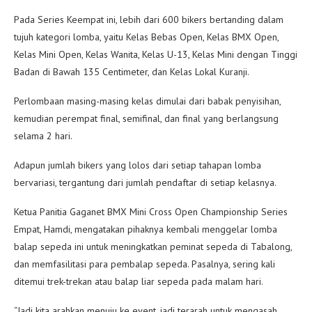
Pada Series Keempat ini, lebih dari 600 bikers bertanding dalam
tujuh kategori lomba, yaitu Kelas Bebas Open, Kelas BMX Open,
Kelas Mini Open, Kelas Wanita, Kelas U-13, Kelas Mini dengan Tinggi
Badan di Bawah 135 Centimeter, dan Kelas Lokal Kuranji.
Perlombaan masing-masing kelas dimulai dari babak penyisihan,
kemudian perempat final, semifinal, dan final yang berlangsung
selama 2 hari.
Adapun jumlah bikers yang lolos dari setiap tahapan lomba
bervariasi, tergantung dari jumlah pendaftar di setiap kelasnya.
Ketua Panitia Gaganet BMX Mini Cross Open Championship Series
Empat, Hamdi, mengatakan pihaknya kembali menggelar lomba
balap sepeda ini untuk meningkatkan peminat sepeda di Tabalong,
dan memfasilitasi para pembalap sepeda. Pasalnya, sering kali
ditemui trek-trekan atau balap liar sepeda pada malam hari.
“Jadi kita arahkan menuju ke event, jadi terarah untuk mengasah