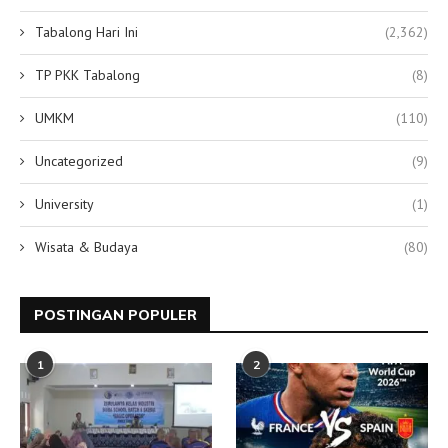
Tabalong Hari Ini
(2,362)
TP PKK Tabalong
(8)
UMKM
(110)
Uncategorized
(9)
University
(1)
Wisata & Budaya
(80)
POSTINGAN POPULER
1
2