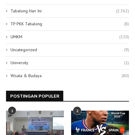
Tabalong Hari Ini
(2,362)
TP PKK Tabalong
(8)
UMKM
(110)
Uncategorized
(9)
University
(1)
Wisata & Budaya
(80)
POSTINGAN POPULER
1
2