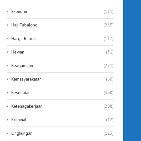
Ekonomi
(111)
Haji Tabalong
(215)
Belajar Gotong Royong &
Program Berbagi Ceria 
Harga Bapok
(117)
Menghargai Makanan, Siswa
Banua Lawas, Hadirka
SMAN...
August 5, 2026
Hewan
(31)
August 6, 2026
Keagamaan
(271)
Kemasyarakatan
(60)
Kesehatan
(358)
Ketenagakerjaan
(208)
Kriminal
(12)
Lingkungan
(113)