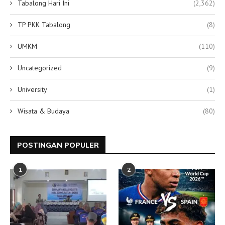
Tabalong Hari Ini
(2,362)
TP PKK Tabalong
(8)
UMKM
(110)
Uncategorized
(9)
University
(1)
Wisata & Budaya
(80)
POSTINGAN POPULER
1
2